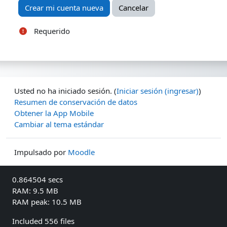
Requerido
Usted no ha iniciado sesión. (
Iniciar sesión (ingresar)
)
Resumen de conservación de datos
Obtener la App Mobile
Cambiar al tema estándar
Impulsado por
Moodle
0.864504 secs
RAM: 9.5 MB
RAM peak: 10.5 MB
Included 556 files