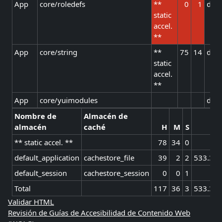
App
core/roledefs
**
0
1
defa
static
accel.
**
App
core/string
**
75
14
defa
static
accel.
**
App
core/yuimodules
defa
Nombre de
Almacén de
almacén
caché
H
M
S
I/
** static accel. **
78
34
0
default_application
cachestore_file
39
2
2
533.3 K
default_session
cachestore_session
0
0
1
Total
117
36
3
533.3 K
Validar HTML
Revisión de Guías de Accesibilidad de Contenido Web