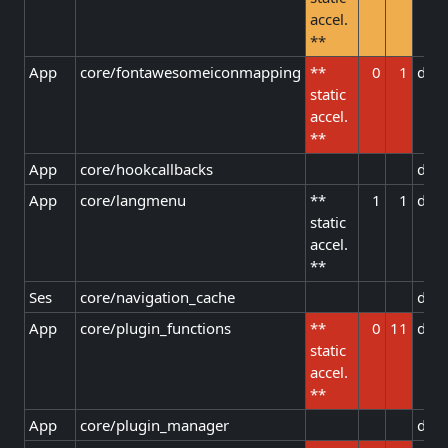
accel.
**
App
core/fontawesomeiconmapping
**
0
1
defa
static
accel.
**
App
core/hookcallbacks
defa
App
core/langmenu
**
1
1
defa
static
accel.
**
Ses
core/navigation_cache
defa
App
core/plugin_functions
**
0
11
defa
static
accel.
**
App
core/plugin_manager
defa