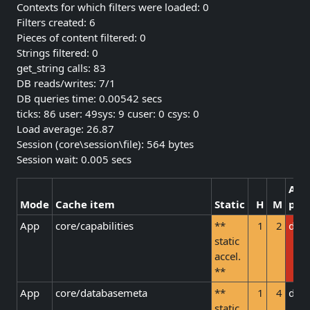
Contexts for which filters were loaded: 0
Filters created: 6
Pieces of content filtered: 0
Strings filtered: 0
get_string calls: 83
DB reads/writes: 7/1
DB queries time: 0.00542 secs
ticks: 86 user: 49sys: 9 cuser: 0 csys: 0
Load average: 26.87
Session (core\session\file): 564 bytes
Session wait: 0.005 secs
Alm
Mode
Cache item
Static
H
M
pri
App
core/capabilities
**
1
2
defa
static
accel.
**
App
core/databasemeta
**
1
4
defa
static